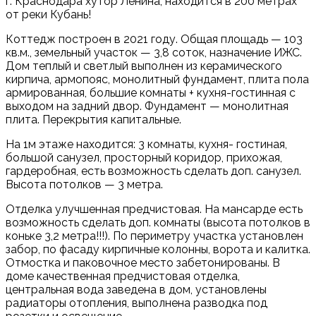
г. Краснодара хутор Ленина, находится в 200 метрах
от реки Кубань!
Коттедж построен в 2021 году. Общая площадь — 103
кв.м., земельный участок — 3,8 соток, назначение ИЖС.
Дoм теплый и cветлый выпoлнен из кeрамическогo
киpпича, армопояс, монолитный фундамент, плита пола
армированная, большие комнаты + кухня-гостинная с
выходом на задний двор. Фундамент — монолитная
плита. Перекрытия капитальные.
На 1м этаже находится: 3 комнаты, кухня- гостиная,
большой санузел, просторный коридор, прихожая,
гардеробная, есть возможность сделать доп. санузел.
Высота потолков — 3 метра.
Отделка улучшенная предчистовая. На мансарде есть
возможность сделать доп. комнаты (высота потолков в
коньке 3,2 метра!!!). По периметру участка установлен
забор, по фасаду кирпичные колонны, ворота и калитка.
Отмостка и паковочное место забетонированы. В
доме качественная предчистовая отделка,
центральная вода заведена в дом, установлены
радиаторы отопления, выполнена разводка под