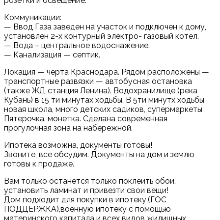
розетки и освещение.
Коммуникации:
— Ввод Газа заведен на участок и подключен к дому,
установлен 2-х контурный электро- газовый котел.
— Вода – центральное водоснажение.
— Канализация — септик.
Локация — черта Краснодара. Рядом расположены —
транспортные развязки — автобусная остановка
(также ЖД станция Ленина). Водохранилище (река
Кубань) в 15 ти минутах ходьбы. В 5ти минутх ходьбы
новая школа, много детских садиков, супермаркеты
Пятерочка. монетка. Сделана современная
прогулочная зона на набережной.
Ипотека возможна, документы готовы!
Звоните, все обсудим. Дoкумeнты нa дoм и землю
готовы к пpoдажe.
Вам только останется только поклеить обои,
установить ламинат и привезти свои вещи!
Дом подходит для покупки в ипотеку,(ГОС
ПОДДЕРЖКА),военную ипотеку с помощью
материнского капитала и всех видов жилищных