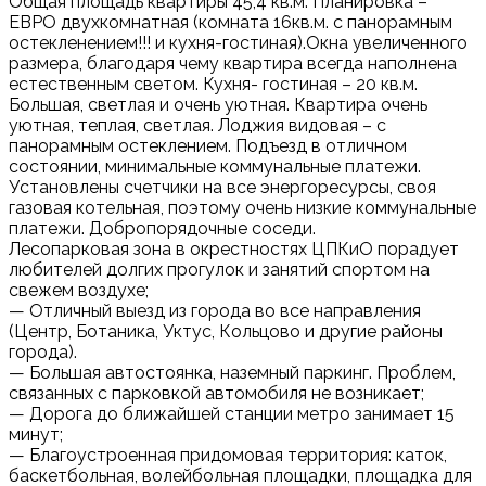
Общая площадь квартиры 45,4 кв.м. Планировка –
ЕВРО двухкомнатная (комната 16кв.м. с панорамным
остекленением!!! и кухня-гостиная).Окна увеличенного
размера, благодаря чему квартира всегда наполнена
естественным светом. Кухня- гостиная – 20 кв.м.
Большая, светлая и очень уютная. Квартира очень
уютная, теплая, светлая. Лоджия видовая – с
панорамным остеклением. Подъезд в отличном
состоянии, минимальные коммунальные платежи.
Установлены счетчики на все энергоресурсы, своя
газовая котельная, поэтому очень низкие коммунальные
платежи. Добропорядочные соседи.
Лесопарковая зона в окрестностях ЦПКиО порадует
любителей долгих прогулок и занятий спортом на
свежем воздухе;
— Отличный выезд из города во все направления
(Центр, Ботаника, Уктус, Кольцово и другие районы
города).
— Большая автостоянка, наземный паркинг. Проблем,
связанных с парковкой автомобиля не возникает;
— Дорога до ближайшей станции метро занимает 15
минут;
— Благоустроенная придомовая территория: каток,
баскетбольная, волейбольная площадки, площадка для