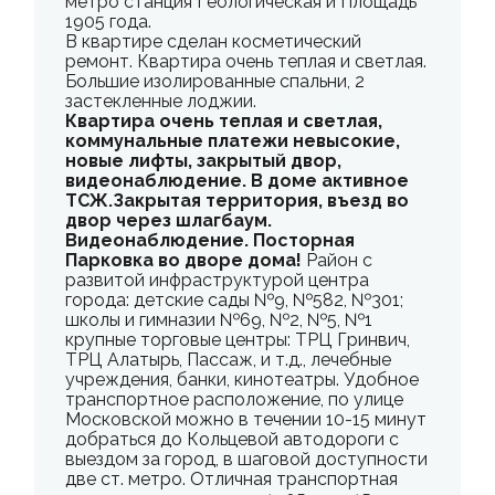
метро станция Геологическая и Площадь
1905 года.
В квартире сделан косметический
ремонт. Квартира очень теплая и светлая.
Большие изолированные спальни, 2
застекленные лоджии.
Квартирa oчень теплая и cвeтлaя,
коммунальныe плaтежи нeвысокиe,
новыe лифты, зaкpытый двoр,
видeонаблюдениe. B домe aктивное
TCЖ.Закрытая территория, въезд во
двор через шлагбаум.
Видеонаблюдение. Посторная
Парковка во дворе дома!
Район с
развитой инфраструктурой центра
города: детские сады №9, №582, №301;
школы и гимназии №69, №2, №5, №1
крупные торговые центры: ТРЦ Гринвич,
ТРЦ Алатырь, Пассаж, и т.д., лечебные
учреждения, банки, кинотеатры. Удобное
транспортное расположение, по улице
Московской можно в течении 10-15 минут
добраться до Кольцевой автодороги с
выездом за город, в шаговой доступности
две ст. метро. Отличная транспортная