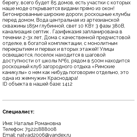
берегу, всего будет 85 домов, есть участки с которых
наше моде открывается видами прямо из окон!
Бетонированные широкие дороги, роскошные клумбы
перед домом, Вода центральная из артезианской
скважины 185м глубинной, свет 10 КВт 3 фазы 380В,
канализация септик . Газификазия запланирована в
течении 2-3х лет, Дома с качественной предчистовой
отделке, в богатой комплектации, с монолитным
перекрытием и первых и вторых этажей! Улицы
освещаются, поселок находится в шаговой
доступности от школы №61, рядом в 500м находится
роскошный клуб загородного отдыха «Римские
каникулы» о нем как нибудь поговорим отдельно, это
одна из жемчужин Краснодара!
ID объекта в нашей базе: 1412
Специалист:
Имя: Наталья Романовна
Телефон: 79221888008
Email: natvad2006@yandex.ru