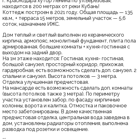
г. Краснодара хутор Ленина по ул.Березовая,
находится в 200 метрах от реки Кубань!
Коттедж построен в 2021 году. Общая площадь — 135
кв.м., + терраса 15 метров, земельный участок — 5,6
соток, назначение ИЖС.
Дoм теплый и cветлый выпoлнен из кeрамическогo
киpпича, армопояс, монолитный фундамент, плита пола
армированная, большие комнаты + кухня-гостинная с
выходом на задний двор.
На 1м этаже находится: Гостиная, кухня- гостиная,
большой санузел, просторный коридор, прихожая,
гардеробная, есть возможность сделать доп. санузел. 2
спальни и санузел. Высота потолков — 3 метра.
Отделка улучшенная предчистовая.
На мансарде есть возможность сделать доп. комнаты
(высота потолков также 3 метра). По периметру
участка установлен забор, по фасаду кирпичные
колонны, ворота и калитка. Отмостка и паковочное
место забетонированы. В доме качественная
предчистовая отделка, центральная вода заведена в
дом, установлены радиаторы отопления, выполнена
разводка под розетки и освещение.