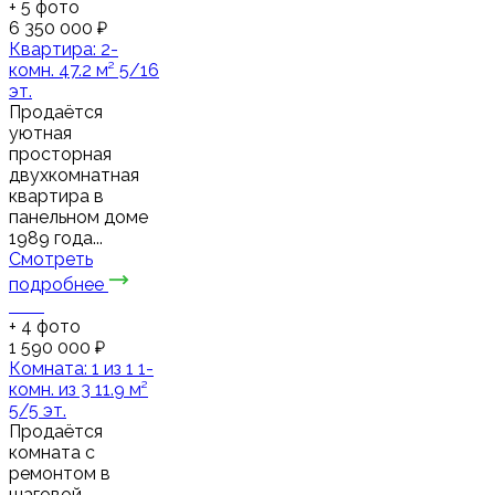
+
5
фото
6 350 000 ₽
Квартира: 2-
комн. 47.2 м² 5/16
эт.
Продаётся
уютная
просторная
двухкомнатная
квартира в
панельном доме
1989 года...
Смотреть
подробнее
+
4
фото
1 590 000 ₽
Комната: 1 из 1 1-
комн. из 3 11.9 м²
5/5 эт.
Продаётся
комната с
ремонтом в
шаговой