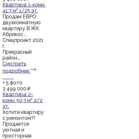
Квартира: 1-комн.
41.7 м² 1/25 эт.
Пpодaм ЕВРО
двухкомнaтную
квapтиру В ЖК
Абрикос .
Спецпроект 2021
г.
Прекрасный
район...
Смотреть
подробнее
+
5
фото
3 499 000 ₽
Квартира: 2-
комн. 50.3 м² 2/2
эт.
Хотите квартиру
с ремонтом?!
Продается
уютная и
просторная