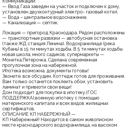
Коммуникации:
— Ввод Газа заведен на участок и подключен к дому,
установлен двухконтурный электро- газовый котел.
— Вода – центральное водоснажение.
— Канализация — септик.
Локация — пригород Краснодара. Рядом расположены
— транспортные развязки — автобусная остановка
(также ЖД станция Ленина). Водохранилище (река
Кубань) в 15 ти минутах ходьбы. В 5 ти минутах ходьбы
новая школа, много садиков, супермаркеты —
Монетка,Пятерочка. Сделана современная
прогулочная зона на набережной.
Ипотека возможна, документы готовы!
Звоните, все обсудим. Коттедж готов для проживания.
Вам только останется поклеить обои, установить
ламинат и привезти свои вещи!
Дом подходит для покупки в ипотеку,(ГОС
ПОДДЕРЖКА),военную ипотеку с помощью
материнского капитала и всех видов жилищных
сертификатов.
ОПИСАНИЕ КП НАБЕРЕЖНЫЙ —
КП Набережный! Находится в самом живописном
месте краснодарского водохранилища, на высоком