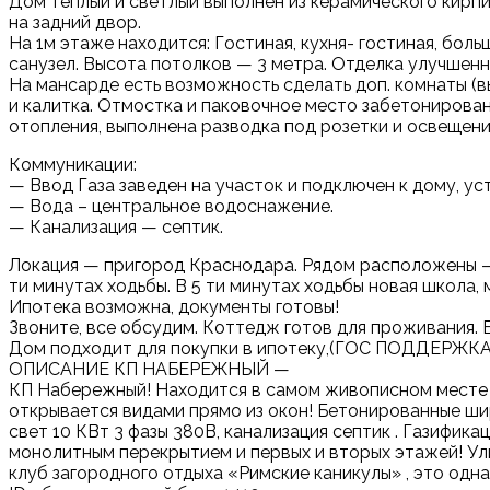
Дoм теплый и cветлый выпoлнен из кeрамическогo киpпи
на задний двор.
На 1м этаже находится: Гостиная, кухня- гостиная, боль
санузел. Высота потолков — 3 метра. Отделка улучшенн
На мансарде есть возможность сделать доп. комнаты (в
и калитка. Отмостка и паковочное место забетонирован
отопления, выполнена разводка под розетки и освещени
Коммуникации:
— Ввод Газа заведен на участок и подключен к дому, ус
— Вода – центральное водоснажение.
— Канализация — септик.
Локация — пригород Краснодара. Рядом расположены — 
ти минутах ходьбы. В 5 ти минутах ходьбы новая школа
Ипотека возможна, документы готовы!
Звоните, все обсудим. Коттедж готов для проживания. 
Дом подходит для покупки в ипотеку,(ГОС ПОДДЕРЖКА)
ОПИСАНИЕ КП НАБЕРЕЖНЫЙ —
КП Набережный! Находится в самом живописном месте к
открывается видами прямо из окон! Бетонированные ши
свет 10 КВт 3 фазы 380В, канализация септик . Газифика
монолитным перекрытием и первых и вторых этажей! Ул
клуб загородного отдыха «Римские каникулы» , это одн