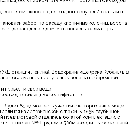
ванная, большие комнаты + кухня-гостинная с выходом
 есть возможность сделать доп. санузел. 2 спальни и
становлен забор, по фасаду кирпичные колонны, ворота
ная вода заведена в дом, установлены радиаторы
ЖД станция Ленина). Водохранилище (река Кубань) в 15
лана современная прогулочная зона на набережной.
 и привезти свои вещи!
всех видов жилищных сертификатов.
 будет 85 домов, есть участки с которых наше моде
ральная из артезианской скважины 185м глубинной,
ой предчистовой отделке, в богатой комплектации, с
сти от школы №61, рядом в 500м находится роскошный