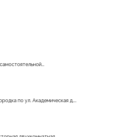
самостоятельной...
одка по ул. Академическая д....
торная двухкомнатная...