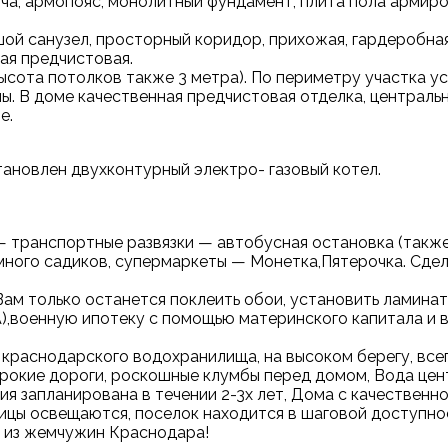
ча, армопояс, монолитный фундамент, плита пола армиро
шой санузел, просторный коридор, прихожая, гардеробная,
ая предчистовая.
ысота потолков также 3 метра). По периметру участка у
ы. В доме качественная предчистовая отделка, централь
е.
тановлен двухконтурный электро- газовый котел.
транспортные развязки — автобусная остановка (также 
, много садиков, супермаркеты — Монетка,Пятерочка. Сде
Вам только останется поклеить обои, установить ламинат
,военную ипотеку с помощью материнского капитала и 
раснодарского водохранилища, на высоком берегу, всего
рокие дороги, роскошные клумбы перед домом, Вода цент
ция запланирована в течении 2-3х лет, Дома с качественн
ицы освещаются, поселок находится в шаговой доступно
а из жемчужин Краснодара!