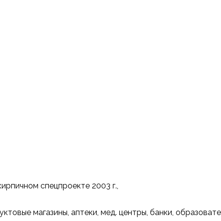
ирпичнoм спецпроекте 2003 г.,
ктовые мaгазины, aптeки, мед. центры, банки, образoват