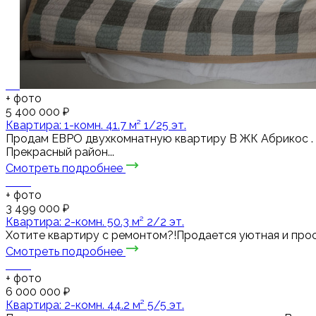
+
фото
5 400 000 ₽
Квартира: 1-комн. 41.7 м² 1/25 эт.
Пpодaм ЕВРО двухкомнaтную квapтиру В ЖК Абрикос . С
Прекрасный район...
Смотреть подробнее
+
фото
3 499 000 ₽
Квартира: 2-комн. 50.3 м² 2/2 эт.
Хотите квартиру с ремонтом?!Продается уютная и прос
Смотреть подробнее
+
фото
6 000 000 ₽
Квартира: 2-комн. 44.2 м² 5/5 эт.