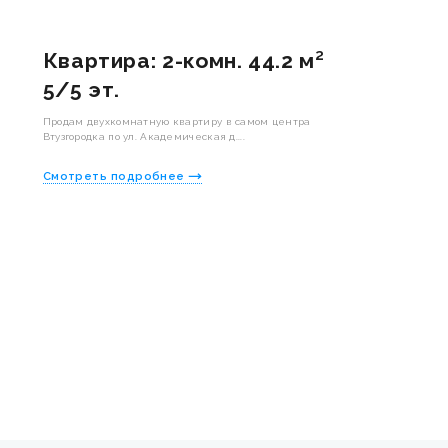
Квартира: 2-комн. 44.2 м²
5/5 эт.
Продам двухкомнатную квартиру в самом центра
Втузгородка по ул. Академическая д....
Смотреть подробнее