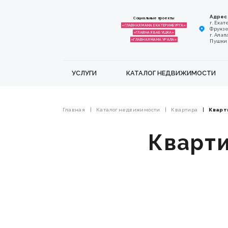
Адрес
Социальные проекты
г. Екат
«ГЛАВНАЯ МАМА ЕКАТЕРИНБУРГА»
Фрунзе,
«ГЛАВНАЯ БАБУШКА»
г. Алап
«ГЛАВНАЯ МАМА УРАЛА»
Пушкина
УСЛУГИ
КАТАЛОГ НЕДВИЖИМОСТИ
Главная
Каталог недвижимости
Квартира
Кварти
Кварти