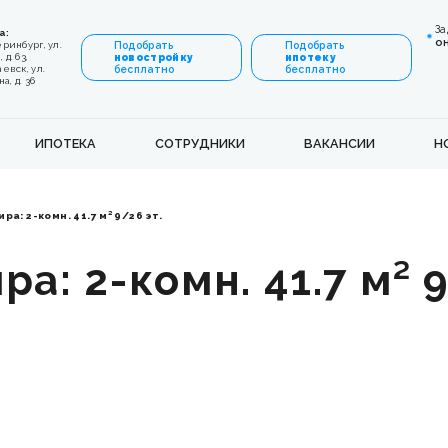
За
а:
о
еринбург, ул.
Подобрать
Подобрать
 д. 63,
новостройку
ипотеку
аевск, ул.
бесплатно
бесплатно
, д. 36
ИПОТЕКА
СОТРУДНИКИ
ВАКАНСИИ
Н
ра: 2-комн. 41.7 м² 9/26 эт.
ра: 2-комн. 41.7 м² 9