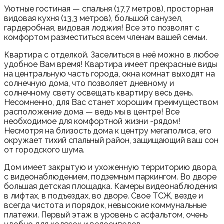
Уютные гостиная — спальня (17,7 метров), просторная
видовая кухня (13,3 метров), большой санузел,
гардеробная, видовая лоджия! Все это позволят с
комфортом разместиться всем членам вашей семьи.
Квартира с отделкой. Заселиться в неё можно в любое
удобное Вам время! Квартира имеет прекрасные виды
на центральную часть города, окна комнат выходят на
солнечную дома, что позволяет дневному и
солнечному свету освещать квартиру весь день.
Несомненно, для Вас станет хорошим преимуществом
расположение дома — ведь мы в центре! Все
необходимое для комфортной жизни -рядом!
Несмотря на близость дома к центру мегаполиса, его
окружает тихий спальный район, защищающий ваш сон
от городского шума.
Дом имеет закрытую и ухоженную территорию двора,
с видеонаблюдением, подземным паркингом. Во дворе
большая детская площадка. Камеры видеонаблюдения
в лифтах, в подъездах, во дворе. Свое ТСЖ, везде и
всегда чистота и порядок, невысокие коммунальные
платежи. Первый этаж в уровень с асфальтом, очень