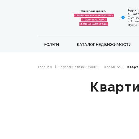
Адрес
Социальные проекты
г. Екат
«ГЛАВНАЯ МАМА ЕКАТЕРИНБУРГА»
Фрунзе,
«ГЛАВНАЯ БАБУШКА»
г. Алап
«ГЛАВНАЯ МАМА УРАЛА»
Пушкина
УСЛУГИ
КАТАЛОГ НЕДВИЖИМОСТИ
Главная
Каталог недвижимости
Квартира
Кварти
Квартир