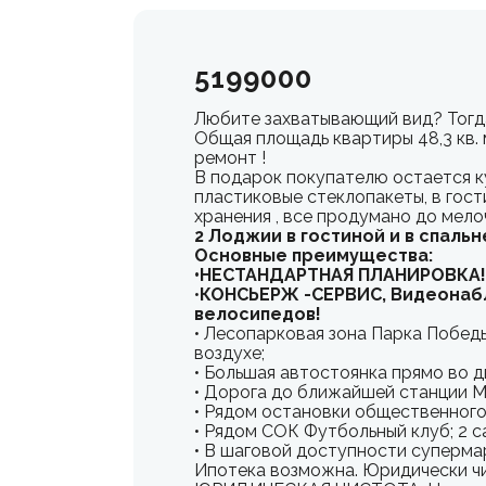
5199000
Любите захватывающий вид? Тогда
Общая площадь квартиры 48,3 кв. 
ремонт !
В подарок покупателю остается к
пластиковые стеклопакеты, в гост
хранения , все продумано до мело
2 Лоджии в гостиной и в спальн
Основные преимущества:
•НЕСТАНДАРТНАЯ ПЛАНИРОВКА!
•
КОНСЬЕРЖ -СЕРВИС, Видеонабл
велосипедов!
• Лесопарковая зона Парка Побед
воздухе;
• Большая автостоянка прямо во д
• Дорога до ближайшей станции М
• Рядом остановки общественного
• Рядом СОК Футбольный клуб; 2 с
• В шаговой доступности суперма
Ипотека возможна. Юридически чис