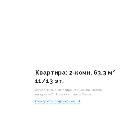
Квартира: 2-комн. 63.3 м²
11/13 эт.
Хотите жить в квартире, где каждая мелочь
продумана?! Наша квартира - Мечта...
Смотреть подробнее