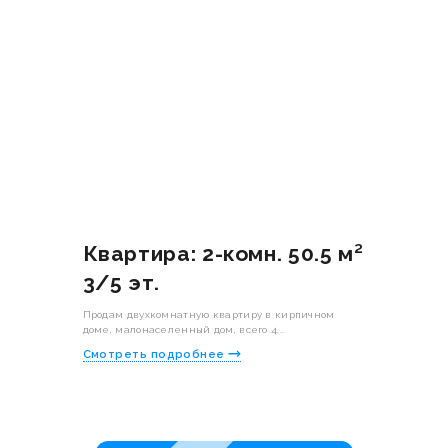
Квартира: 2-комн. 50.5 м²
3/5 эт.
Продам двухкомнатную квартиру в кирпичном
доме, малонаселенный дом, всего 4...
Смотреть подробнее