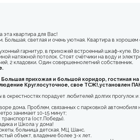
 эта квартира для Вас!
м. Большая, светлая и очень уютная. Квартира в хорошем
ухонный гарнитур, в прихожей встроенный шкаф-купе. Во
иной натяжной потолок. Стоят счётчики на воду и электр
чей, 2 кладовки. Один совершеннолетний собственник.
е.
Большая прихожая и большой коридор, гостиная на 
юдение Круглосуточное, свое ТСЖ!,установлен ПАН
ы в окрестностях порадует любителей долгих прогулок и
воре дома. Проблем, связанных с парковкой автомобиля н
етро занимает 10-15 минут;
 транспорта (ост.Победы).
адика и Школа у дома!
ркеты, больница детская, МЦ Шанс.
тый объект, владение более 3-х лет.