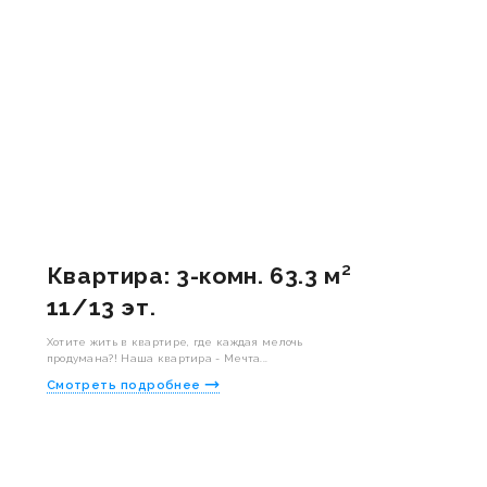
Квартира: 3-комн. 63.3 м²
11/13 эт.
Хотите жить в квартире, где каждая мелочь
продумана?! Наша квартира - Мечта...
Смотреть подробнее