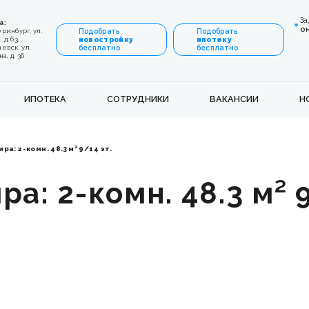
За
а:
о
еринбург, ул.
Подобрать
Подобрать
 д. 63,
новостройку
ипотеку
аевск, ул.
бесплатно
бесплатно
, д. 36
ИПОТЕКА
СОТРУДНИКИ
ВАКАНСИИ
Н
ра: 2-комн. 48.3 м² 9/14 эт.
а: 2-комн. 48.3 м² 