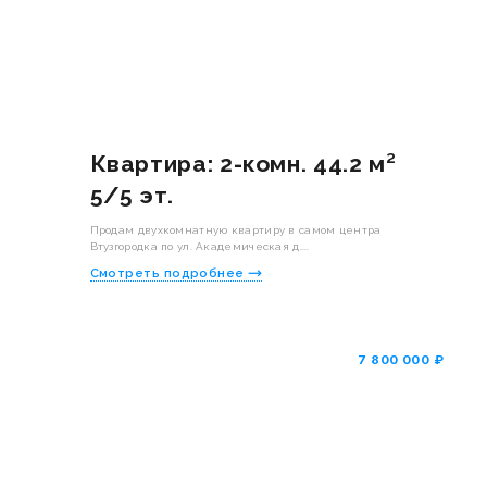
Квартира: 2-комн. 44.2 м²
5/5 эт.
Продам двухкомнатную квартиру в самом центра
Втузгородка по ул. Академическая д....
Смотреть подробнее
₽
7 800 000 ₽