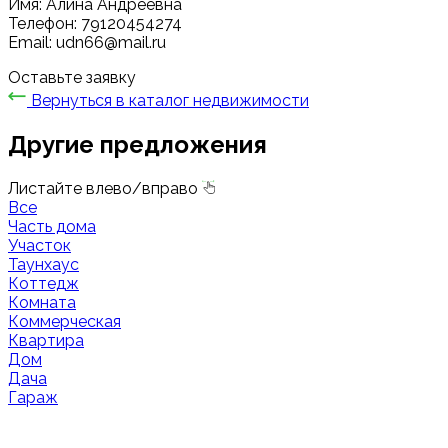
Имя: Алина Андреевна
Телефон: 79120454274
Email: udn66@mail.ru
Оставьте заявку
Вернуться в каталог недвижимости
Другие предложения
Листайте влево/вправо
Все
Часть дома
Участок
Таунхаус
Коттедж
Комната
Коммерческая
Квартира
Дом
Дача
Гараж