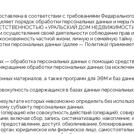
ставлена в соответствии с требованиями Федерального 
еделяет порядок обработки персональных данных и меры 
ЕТСТВЕННОСТЬЮ «УРАЛЬСКИЙ ДОМ НЕДВИЖИМОСТИ» (
ем осуществления своей деятельности соблюдение прав и
икосновенность частной жизни, личную и семейную тайну.
отки персональных данных (далее — Политика) применяе
ых — обработка персональных данных с помощью средств
рекращение обработки персональных данных (за исключен
онных материалов, а также программ для ЭВМ и баз данн
овокупность содержащихся в базах данных персональны
в результате которых невозможно определить без испол
ому субъекту персональных данных.
 (операция) или совокупность действий (операций), сов
ми, включая сбор, запись, систематизацию, накопление, х
, предоставление, доступ), обезличивание, блокирование
 орган, юридическое или физическое лицо, самостоятель